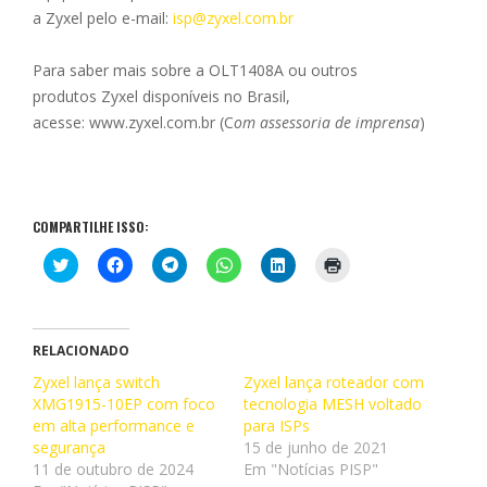
a Zyxel pelo e-mail:
isp@zyxel.com.br
Para saber mais sobre a OLT1408A ou outros
produtos Zyxel disponíveis no Brasil,
acesse:
www.zyxel.com.br
(C
om assessoria de imprensa
)
COMPARTILHE ISSO:
C
C
C
C
C
C
l
l
l
l
l
l
i
i
i
i
i
i
q
q
q
q
q
q
u
u
u
u
u
u
e
e
e
e
e
e
p
p
p
p
p
p
RELACIONADO
a
a
a
a
a
a
r
r
r
r
r
r
Zyxel lança switch
Zyxel lança roteador com
a
a
a
a
a
a
XMG1915-10EP com foco
c
c
c
c
tecnologia MESH voltado
c
i
o
o
o
o
o
m
em alta performance e
para ISPs
m
m
m
m
m
p
p
p
p
p
p
r
segurança
15 de junho de 2021
a
a
a
a
a
i
11 de outubro de 2024
Em "Notícias PISP"
r
r
r
r
r
m