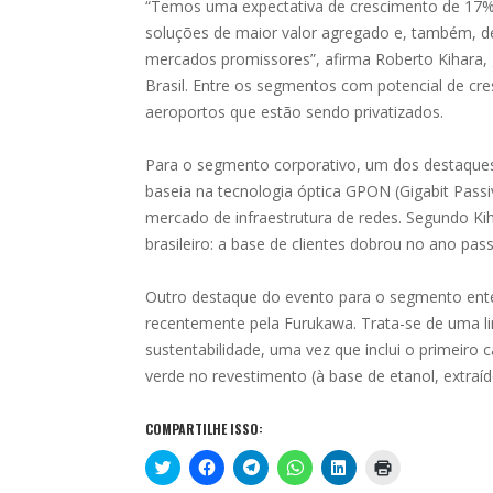
“Temos uma expectativa de crescimento de 17%
soluções de maior valor agregado e, também, d
mercados promissores”, afirma Roberto Kihara, 
Brasil. Entre os segmentos com potencial de cre
aeroportos que estão sendo privatizados.
Para o segmento corporativo, um dos destaques
baseia na tecnologia óptica GPON (Gigabit Pass
mercado de infraestrutura de redes. Segundo K
brasileiro: a base de clientes dobrou no ano pas
Outro destaque do evento para o segmento ente
recentemente pela Furukawa. Trata-se de uma l
sustentabilidade, uma vez que inclui o primeiro 
verde no revestimento (à base de etanol, extraí
COMPARTILHE ISSO:
C
C
C
C
C
C
l
l
l
l
l
l
i
i
i
i
i
i