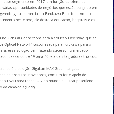
 nesse segmento em 2017, em função da oferta de
e várias oportunidades de negócios que estão surgindo em
gerente geral comercial da Furukawa Electric LatAm no
scimento neste ano, ele destaca educação, hospitais e os
 no Kick Off Connections será a solução Laserway, que se
ive Optical Network) customizada pela Furukawa para o
ihara, essa solução vem fazendo sucesso no mercado
sado, passando de 19 para 40, e a de integradores triplicou.
rprise é a solução GigaLan MAX Green, lançada
inha de produtos inovadores, com um forte apelo de
cabo LSZH para redes LAN do mundo a utilizar polietileno
do da cana-de-açúcar).