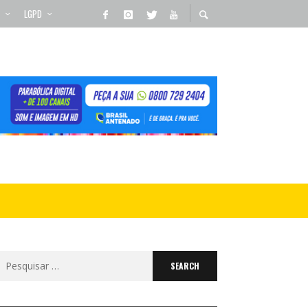
LGPD
Search
for: