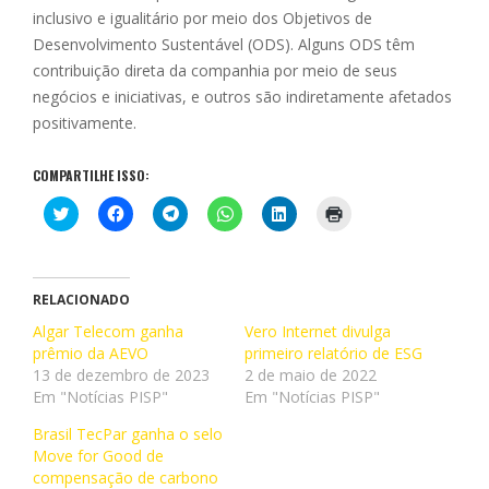
inclusivo e igualitário por meio dos Objetivos de
Desenvolvimento Sustentável (ODS). Alguns ODS têm
contribuição direta da companhia por meio de seus
negócios e iniciativas, e outros são indiretamente afetados
positivamente.
COMPARTILHE ISSO:
C
C
C
C
C
C
l
l
l
l
l
l
i
i
i
i
i
i
q
q
q
q
q
q
u
u
u
u
u
u
e
e
e
e
e
e
p
p
p
p
p
p
RELACIONADO
a
a
a
a
a
a
r
r
r
r
r
r
Algar Telecom ganha
Vero Internet divulga
a
a
a
a
a
a
prêmio da AEVO
c
c
c
c
primeiro relatório de ESG
c
i
o
o
o
o
o
m
13 de dezembro de 2023
2 de maio de 2022
m
m
m
m
m
p
p
p
p
p
p
r
Em "Notícias PISP"
Em "Notícias PISP"
a
a
a
a
a
i
r
r
r
r
r
m
Brasil TecPar ganha o selo
t
t
t
t
t
i
i
i
i
i
i
r
Move for Good de
l
l
l
l
l
(
compensação de carbono
h
h
h
h
h
a