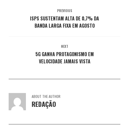
o
n
n
n
n
v
o
o
o
o
a
v
v
v
v
PREVIOUS
j
a
a
a
a
a
j
j
j
j
ISPS SUSTENTAM ALTA DE 0,7% DA
n
a
a
a
a
e
n
n
n
n
BANDA LARGA FIXA EM AGOSTO
l
e
e
e
e
a
l
l
l
l
)
a
a
a
a
)
)
)
)
NEXT
5G GANHA PROTAGONISMO EM
VELOCIDADE JAMAIS VISTA
ABOUT THE AUTHOR
REDAÇÃO