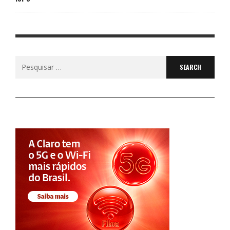
Search
for: