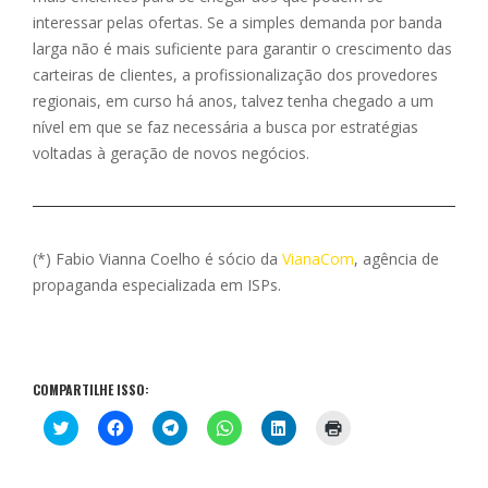
interessar pelas ofertas. Se a simples demanda por banda
larga não é mais suficiente para garantir o crescimento das
carteiras de clientes, a profissionalização dos provedores
regionais, em curso há anos, talvez tenha chegado a um
nível em que se faz necessária a busca por estratégias
voltadas à geração de novos negócios.
(*) Fabio Vianna Coelho é sócio da
VianaCom
, agência de
propaganda especializada em ISPs.
COMPARTILHE ISSO:
C
C
C
C
C
C
l
l
l
l
l
l
i
i
i
i
i
i
q
q
q
q
q
q
u
u
u
u
u
u