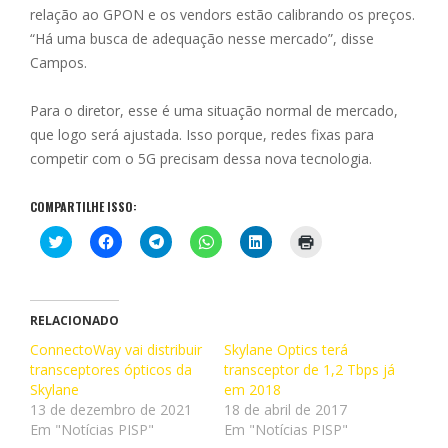
relação ao GPON e os vendors estão calibrando os preços.
“Há uma busca de adequação nesse mercado”, disse
Campos.
Para o diretor, esse é uma situação normal de mercado,
que logo será ajustada. Isso porque, redes fixas para
competir com o 5G precisam dessa nova tecnologia.
COMPARTILHE ISSO:
C
C
C
C
C
C
l
l
l
l
l
l
i
i
i
i
i
i
q
q
q
q
q
q
u
u
u
u
u
u
e
e
e
e
e
e
p
p
p
p
p
p
RELACIONADO
a
a
a
a
a
a
r
r
r
r
r
r
ConnectoWay vai distribuir
Skylane Optics terá
a
a
a
a
a
a
transceptores ópticos da
c
c
c
c
transceptor de 1,2 Tbps já
c
i
o
o
o
o
o
m
Skylane
em 2018
m
m
m
m
m
p
p
p
p
p
p
r
13 de dezembro de 2021
18 de abril de 2017
a
a
a
a
a
i
Em "Notícias PISP"
Em "Notícias PISP"
r
r
r
r
r
m
t
t
t
t
t
i