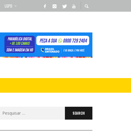
LGPD
Search
for: