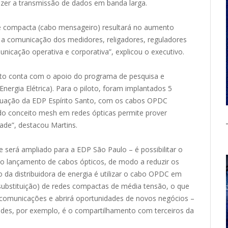
azer a transmissão de dados em banda larga.
e compacta (cabo mensageiro) resultará no aumento
a a comunicação dos medidores, religadores, reguladores
icação operativa e corporativa”, explicou o executivo.
to conta com o apoio do programa de pesquisa e
nergia Elétrica). Para o piloto, foram implantados 5
tuação da EDP Espírito Santo, com os cabos OPDC
do conceito mesh em redes ópticas permite prover
dade”, destacou Martins.
e será ampliado para a EDP São Paulo – é possibilitar o
a o lançamento de cabos ópticos, de modo a reduzir os
 da distribuidora de energia é utilizar o cabo OPDC em
substituição) de redes compactas de média tensão, o que
ecomunicações e abrirá oportunidades de novos negócios –
dades, por exemplo, é o compartilhamento com terceiros da