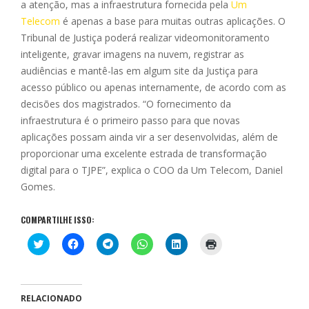
a atenção, mas a infraestrutura fornecida pela
Um
Telecom
é apenas a base para muitas outras aplicações. O
Tribunal de Justiça poderá realizar videomonitoramento
inteligente, gravar imagens na nuvem, registrar as
audiências e mantê-las em algum site da Justiça para
acesso público ou apenas internamente, de acordo com as
decisões dos magistrados. “O fornecimento da
infraestrutura é o primeiro passo para que novas
aplicações possam ainda vir a ser desenvolvidas, além de
proporcionar uma excelente estrada de transformação
digital para o TJPE”, explica o COO da Um Telecom, Daniel
Gomes.
COMPARTILHE ISSO:
C
C
C
C
C
C
l
l
l
l
l
l
i
i
i
i
i
i
q
q
q
q
q
q
u
u
u
u
u
u
e
e
e
e
e
e
p
p
p
p
p
p
RELACIONADO
a
a
a
a
a
a