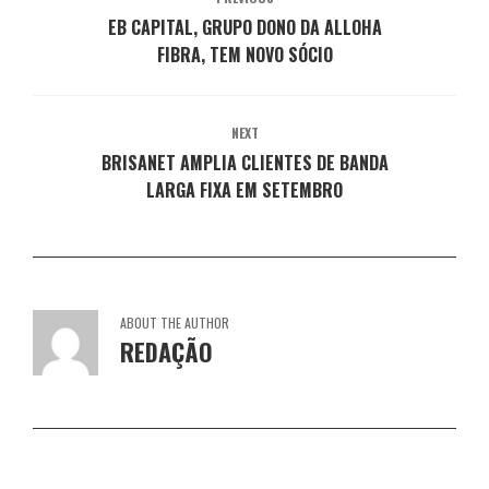
j
a
a
a
a
a
j
j
j
j
EB CAPITAL, GRUPO DONO DA ALLOHA
n
a
a
a
a
e
n
n
n
n
FIBRA, TEM NOVO SÓCIO
l
e
e
e
e
a
l
l
l
l
)
a
a
a
a
)
)
)
)
NEXT
BRISANET AMPLIA CLIENTES DE BANDA
LARGA FIXA EM SETEMBRO
ABOUT THE AUTHOR
REDAÇÃO