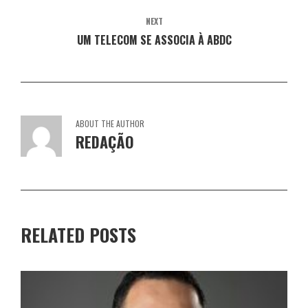
)
a
a
a
a
)
)
)
)
NEXT
UM TELECOM SE ASSOCIA À ABDC
ABOUT THE AUTHOR
REDAÇÃO
RELATED POSTS