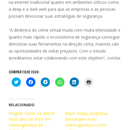
na internet tradicional quanto em ambientes críticos como
a deep e a dark web para que as empresas e as pessoas
possam direcionar suas estratégias de segurança.
“A dinâmica do crime virtual muda com muita intensidade e
quanto mais rápido o ecossistema de segurança conseguir
direcionar suas ferramentas na direção certa, maiores são
as oportunidades de evitar prejuízos. Com o estudo
acreditamos estar colaborando com este objetivo”, conclui.
COMPARTILHE ISSO:
C
C
C
C
C
C
l
l
l
l
l
l
i
i
i
i
i
i
q
q
q
q
q
q
u
u
u
u
u
u
e
e
e
e
e
e
p
p
p
p
p
p
RELACIONADO
a
a
a
a
a
a
r
r
r
r
r
r
Wagner Farias vai liderar
Black Friday: empresas
a
a
a
a
a
a
nova área de P&D em
c
c
c
c
demandam mais
c
i
o
o
o
o
o
m
cibersegurança da
cibersegurança contra
m
m
m
m
m
p