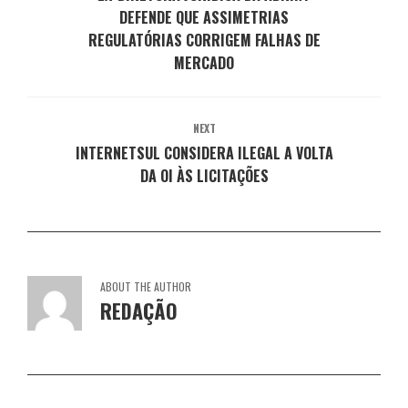
a
l
l
l
l
DEFENDE QUE ASSIMETRIAS
)
a
a
a
a
)
)
)
)
REGULATÓRIAS CORRIGEM FALHAS DE
MERCADO
NEXT
INTERNETSUL CONSIDERA ILEGAL A VOLTA
DA OI ÀS LICITAÇÕES
ABOUT THE AUTHOR
REDAÇÃO