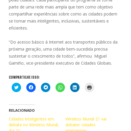
parte de uma rede mais ampla que tem como objetivo
compartilhar experiências sobre como as cidades podem
se tornar mais inteligentes, inclusivas, sustentáveis e
eficientes.
“Do acesso básico à Internet aos transportes públicos da
próxima geração, uma cidade bem-sucedida precisa
sustentar o crescimento de todos”, afirmou Miguel
Gamiño, vice-presidente executivo de Cidades Globais.
COMPARTILHE ISSO:
C
C
C
C
C
C
l
l
l
l
l
l
i
i
i
i
i
i
q
q
q
q
q
q
u
u
u
u
u
u
e
e
e
e
e
e
p
p
p
p
p
p
RELACIONADO
a
a
a
a
a
a
r
r
r
r
r
r
Cidades Inteligentes em
Wireless Mundi 21 vai
a
a
a
a
a
a
debate no Wireless Mundi,
c
c
c
c
debater cidades
c
i
o
o
o
o
o
m
dia 21
inteligentes