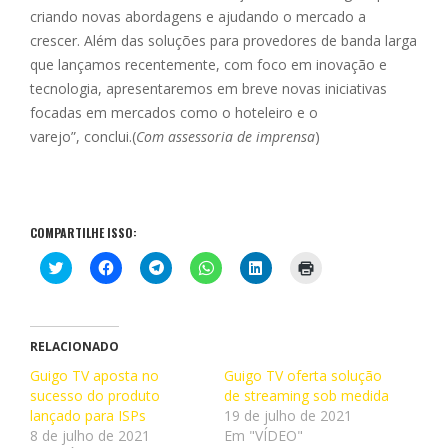
criando novas abordagens e ajudando o mercado a
crescer. Além das soluções para provedores de banda larga
que lançamos recentemente, com foco em inovação e
tecnologia, apresentaremos em breve novas iniciativas
focadas em mercados como o hoteleiro e o
varejo”,
conclui.(
Com assessoria
de imprensa
)
COMPARTILHE ISSO:
C
C
C
C
C
C
l
l
l
l
l
l
i
i
i
i
i
i
q
q
q
q
q
q
u
u
u
u
u
u
e
e
e
e
e
e
p
p
p
p
p
p
RELACIONADO
a
a
a
a
a
a
r
r
r
r
r
r
Guigo TV aposta no
Guigo TV oferta solução
a
a
a
a
a
a
sucesso do produto
c
c
c
c
de streaming sob medida
c
i
o
o
o
o
o
m
lançado para ISPs
19 de julho de 2021
m
m
m
m
m
p
p
p
p
p
p
r
8 de julho de 2021
Em "VÍDEO"
a
a
a
a
a
i