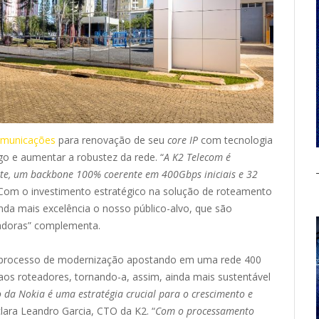
omunicações
para renovação de seu
core IP
com tecnologia
go e aumentar a robustez da rede. “
A K2 Telecom é
te, um backbone 100% coerente em 400Gbps iniciais e 32
 “Com o investimento estratégico na solução de roteamento
da mais excelência o nosso público-alvo, que são
radoras” complementa.
m processo de modernização apostando em uma rede 400
aos roteadores, tornando-a, assim, ainda mais sustentável
 da Nokia é uma estratégia crucial para o crescimento e
clara Leandro Garcia, CTO da K2. “
Com o processamento