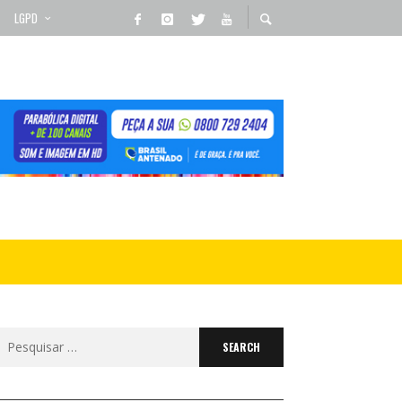
LGPD
Search
for: