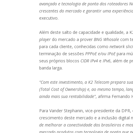
avançado e tecnologia de ponta dos roteadores N
crescentes do mercado e garantir uma experiência
executivo.
Além deste salto de capacidade e qualidade, a K
player
do mercado a prover
BNG Whosale
com tec
para cada cliente, conhecidas como
network slic
terminação de sessões
PPPoE e/ou IPoE
para múl
seus próprios blocos
CIDR IPv4
e
IPv6
, além de p
banda larga.
“Com este investimento, a K2 Telecom prepara sua
(Total Cost of Ownership) e, ao mesmo tempo, lanç
ainda mais sua rentabilidade”
, afirma Fernando 
Para Vander Stephanin, vice-presidente da DPR
crescimento deste mercado e a inclusão digital 
de melhorar a conectividade dos brasileiros e mo
mercado produtos com tecnologia de ponta que po