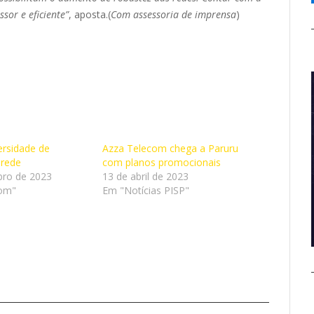
sor e eficiente”
, aposta.(
Com assessoria de imprensa
)
ersidade de
Azza Telecom chega a Paruru
 rede
com planos promocionais
bro de 2023
13 de abril de 2023
om"
Em "Notícias PISP"