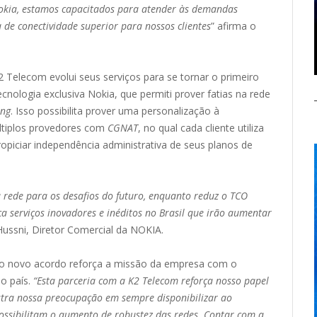
okia, estamos capacitados para atender às demandas
 de conectividade superior para nossos clientes
” afirma o
2 Telecom evolui seus serviços para se tornar o primeiro
nologia exclusiva Nokia, que permiti prover fatias na rede
ing
. Isso possibilita prover uma personalização à
tiplos provedores com
CGNAT
, no qual cada cliente utiliza
ropiciar independência administrativa de seus planos de
 rede para os desafios do futuro, enquanto reduz o TCO
a serviços inovadores e inéditos no Brasil que irão aumentar
Hussni, Diretor Comercial da NOKIA.
, o novo acordo reforça a missão da empresa com o
no país.
“Esta parceria com a K2 Telecom reforça nosso papel
stra nossa preocupação em sempre disponibilizar ao
ssibilitam o aumento de robustez das redes. Contar com a