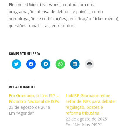
Electric e Ubiquiti Networks, contou com uma
programação intensa de debates e painéis, como
homologações e certificações, precificação (ticket médio),
questões trabalhistas, entre outros.
COMPARTILHE ISSO:
C
C
C
C
C
C
l
l
l
l
l
l
i
i
i
i
i
i
q
q
q
q
q
q
u
u
u
u
u
u
e
e
e
e
e
e
p
p
p
p
p
p
RELACIONADO
a
a
a
a
a
a
r
r
r
r
r
r
Em Gramado, o Link ISP –
LinkISP Gramado reúne
a
a
a
a
a
a
Encontro Nacional de ISPs
c
c
c
c
setor de ISPs para debater
c
i
o
o
o
o
o
m
23 de agosto de 2018
regulação, postes e
m
m
m
m
m
p
p
p
p
p
p
r
Em "Agenda"
reforma tributária
a
a
a
a
a
i
22 de agosto de 2025
r
r
r
r
r
m
t
t
t
t
t
i
Em "Notícias PISP"
i
i
i
i
i
r