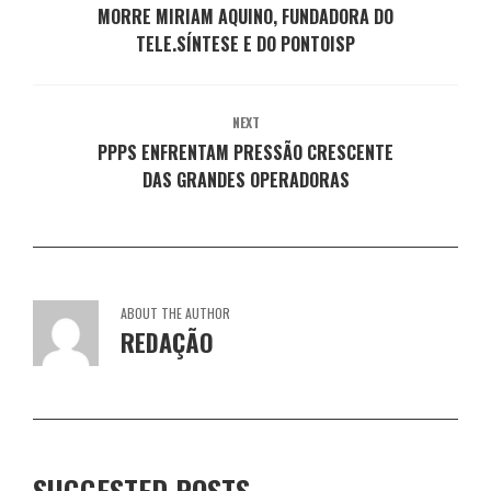
j
a
a
a
a
MORRE MIRIAM AQUINO, FUNDADORA DO
a
j
j
j
j
n
a
TELE.SÍNTESE E DO PONTOISP
a
a
a
e
n
n
n
n
l
e
e
e
e
a
l
l
l
l
)
a
a
a
a
)
)
)
)
NEXT
PPPS ENFRENTAM PRESSÃO CRESCENTE
DAS GRANDES OPERADORAS
ABOUT THE AUTHOR
REDAÇÃO
SUGGESTED POSTS