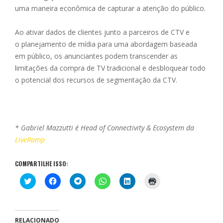
uma maneira econômica de capturar a atenção do público.
Ao ativar dados de clientes junto a parceiros de CTV e
o planejamento de mídia para uma abordagem baseada
em público, os anunciantes podem transcender as
limitações da compra de TV tradicional e desbloquear todo
o potencial dos recursos de segmentação da CTV.
* Gabriel Mazzutti é Head of Connectivity & Ecosystem da
LiveRamp
COMPARTILHE ISSO:
C
C
C
C
C
C
l
l
l
l
l
l
i
i
i
i
i
i
q
q
q
q
q
q
u
u
u
u
u
u
e
e
e
e
e
e
p
p
p
p
p
p
RELACIONADO