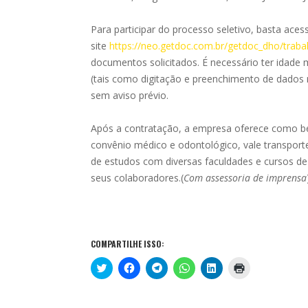
Para participar do processo seletivo, basta ac
site
https://neo.getdoc.com.br/getdoc_dho/trab
documentos solicitados. É necessário ter idade
(tais como digitação e preenchimento de dados 
sem aviso prévio.
Após a contratação, a empresa oferece como ben
convênio médico e odontológico, vale transporte
de estudos com diversas faculdades e cursos de i
seus colaboradores.(
Com assessoria de imprensa
COMPARTILHE ISSO:
C
C
C
C
C
C
l
l
l
l
l
l
i
i
i
i
i
i
q
q
q
q
q
q
u
u
u
u
u
u