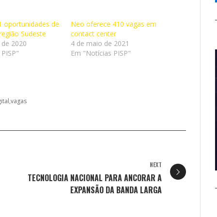
1 oportunidades de
Neo oferece 410 vagas em
região Sudeste
contact center
 de 2020
4 de maio de 2021
 PISP"
Em "Notícias PISP"
ital
vagas
NEXT
TECNOLOGIA NACIONAL PARA ANCORAR A
EXPANSÃO DA BANDA LARGA