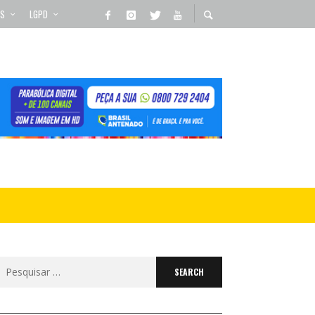
OS
LGPD
Search
for: