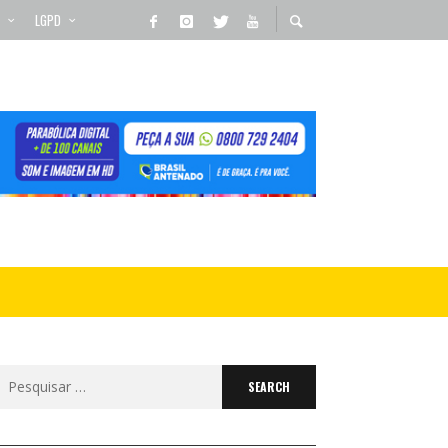
LGPD
Search
for: