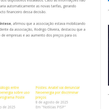
o dos dispositivos instalados. Caso as informações não
icaria automaticamente as novas tarifas, gerando
to financeiro dessa decisão.
íntese
, afirmou que a associação estava mobilizando
idente da associação, Rodrigo Oliveira, destacou que a
o de empresas e ao aumento dos preços para os
iálogo entre
Postes: Anatel vai denunciar
energia sobre uso
Neoenergia por discriminar
 programa Poste
preços
8 de agosto de 2025
o de 2025
Em "Notícias PISP"