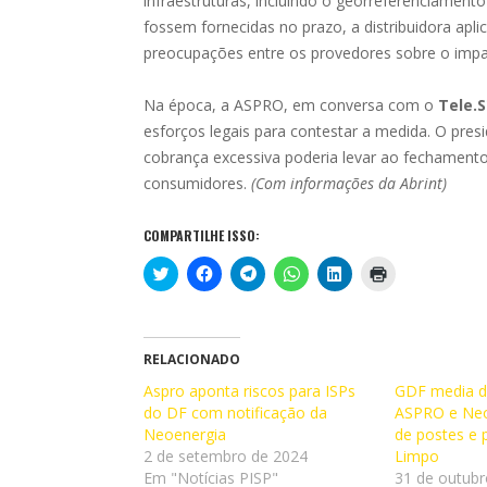
infraestruturas, incluindo o georreferenciament
fossem fornecidas no prazo, a distribuidora apl
preocupações entre os provedores sobre o impac
Na época, a ASPRO, em conversa com o
Tele.S
esforços legais para contestar a medida. O pres
cobrança excessiva poderia levar ao fechament
consumidores.
(Com informações da Abrint)
COMPARTILHE ISSO:
C
C
C
C
C
C
l
l
l
l
l
l
i
i
i
i
i
i
q
q
q
q
q
q
u
u
u
u
u
u
e
e
e
e
e
e
p
p
p
p
p
p
RELACIONADO
a
a
a
a
a
a
r
r
r
r
r
r
Aspro aponta riscos para ISPs
GDF media d
a
a
a
a
a
a
do DF com notificação da
c
c
c
c
c
i
ASPRO e Neo
o
o
o
o
o
m
Neoenergia
de postes e
m
m
m
m
m
p
p
p
p
p
p
r
2 de setembro de 2024
Limpo
a
a
a
a
a
i
Em "Notícias PISP"
31 de outubr
r
r
r
r
r
m