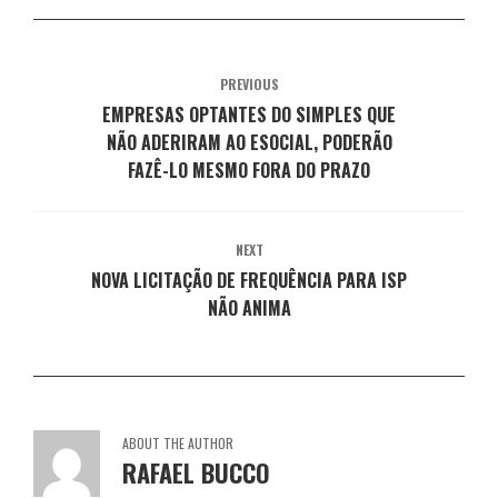
e
e
e
e
e
m
e
e
e
e
n
m
m
m
m
o
n
n
n
n
v
o
o
o
o
a
v
v
v
v
PREVIOUS
j
a
a
a
a
a
j
j
j
j
EMPRESAS OPTANTES DO SIMPLES QUE
n
a
a
a
a
e
n
n
n
n
NÃO ADERIRAM AO ESOCIAL, PODERÃO
l
e
e
e
e
a
l
l
l
l
FAZÊ-LO MESMO FORA DO PRAZO
)
a
a
a
a
)
)
)
)
NEXT
NOVA LICITAÇÃO DE FREQUÊNCIA PARA ISP
NÃO ANIMA
ABOUT THE AUTHOR
RAFAEL BUCCO