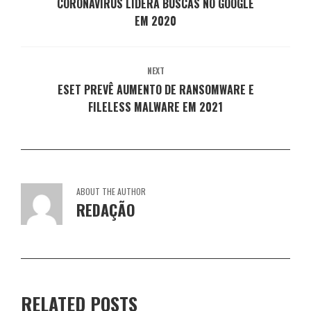
CORONAVÍRUS LIDERA BUSCAS NO GOOGLE
n
a
a
a
a
e
n
n
n
n
EM 2020
l
e
e
e
e
a
l
l
l
l
)
a
a
a
a
)
)
)
)
NEXT
ESET PREVÊ AUMENTO DE RANSOMWARE E
FILELESS MALWARE EM 2021
ABOUT THE AUTHOR
REDAÇÃO
RELATED POSTS