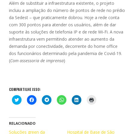
Além de substituir a infraestrutura existente, o projeto
incluiu a ampliação do número de pontos de rede no prédio
da Sedest – que praticamente dobrou. Hoje a rede conta
com 300 pontos para atender os usuários, além de dar
suporte às soluções de telefonia IP e de rede Wi-Fi. A nova
infraestrutura vem permitindo atender ao aumento da
demanda por conectividade, decorrente do home office
dos funcionários determinado pela pandemia de Covid-19.
(
Com assessoria de imprensa
)
COMPARTILHE ISSO:
C
C
C
C
C
C
l
l
l
l
l
l
i
i
i
i
i
i
q
q
q
q
q
q
u
u
u
u
u
u
e
e
e
e
e
e
p
p
p
p
p
p
RELACIONADO
a
a
a
a
a
a
r
r
r
r
r
r
Soluções green da
Hospital de Base de São
a
a
a
a
a
a