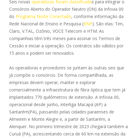
Seis novas
operadoras foram classificada
s para integrar o
Consórcio Aberto do Operador Neutro (ON) da Infovia 00
do
Programa Norte Conectado
, conforme informação da
Rede Nacional de Ensino e Pesquisa (
RNP
). São elas: Tim,
Claro, V.TAL, Ozônio, VOCE Telecom e HTM. As
companhias têm três meses para assinar os Termos de
Cessão e iniciar a operação. Os contratos são válidos por
15 anos e podem ser renovados.
As operadoras e provedores se juntam às outras seis que
já compõe o consórcio. De forma compartilhada, as
empresas devem operar, manter e explorar
comercialmente a infraestrutura de fibra óptica que tem já
implantados 770 quilômetros de extensão. A Infovia 00,
operacional desde junho, interliga Macapá (AP) a
Santarém(PA), passando pelas cidades paraenses de
Almeirim e Monte Alegre e, a partir de Santarém, a
Alenquer. No primeiro trimestre de 2023 chegará também a
Curuá (PA), acrescentando cerca de 60 km na extensão da