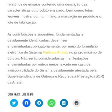
relatórios de ensaios contendo uma descrição das
características do produto ensaiado, bem como, fotos
legíveis mostrando, no mínimo, a marcação no produto e o
lote de fabricação.
As contribuições e sugestões, fundamentadas e
devidamente identificadas, devem ser
encaminhadas
,
obrigatoriamente, por meio do formulário
eletrônico do Sistema
Participa Anatel
, no prazo máximo de
60 dias. Não serão consideradas as manifestações
encaminhadas por outros meios, exceto em caso de
indisponibilidade do Sistema devidamente atestada pela
Superintendência de Outorga e Recursos à Prestação (SOR)
da Anatel.
COMPARTILHE ISSO:
C
C
C
C
C
C
l
l
l
l
l
l
i
i
i
i
i
i
q
q
q
q
q
q