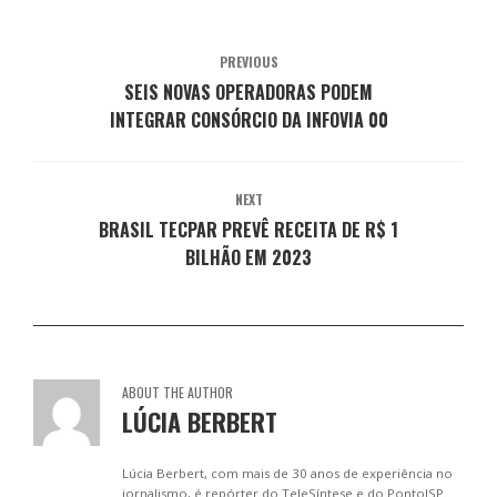
n
m
m
m
m
o
n
n
n
n
v
o
o
o
o
a
v
v
v
v
PREVIOUS
j
a
a
a
a
a
j
j
j
j
SEIS NOVAS OPERADORAS PODEM
n
a
a
a
a
e
n
n
n
n
INTEGRAR CONSÓRCIO DA INFOVIA 00
l
e
e
e
e
a
l
l
l
l
)
a
a
a
a
)
)
)
)
NEXT
BRASIL TECPAR PREVÊ RECEITA DE R$ 1
BILHÃO EM 2023
ABOUT THE AUTHOR
LÚCIA BERBERT
Lúcia Berbert, com mais de 30 anos de experiência no
jornalismo, é repórter do TeleSíntese e do PontoISP.