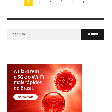
1
2
3
4
5
Search
for: