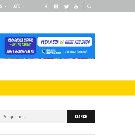
OS
LGPD
Search
for: