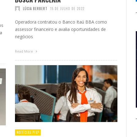
LÚCIA BERBERT
15 DE JULHO DE 2022
Operadora contratou o Banco Itaú BBA como
os
assessor financeiro e avalia oportunidades de
ia
negócios
Read More
NOTÍCIAS PISP