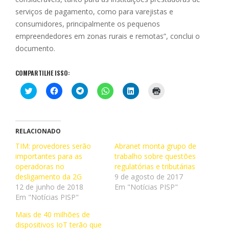
serviços de pagamento, como para varejistas e
consumidores, principalmente os pequenos
empreendedores em zonas rurais e remotas”, conclui o
documento.
COMPARTILHE ISSO:
C
C
C
C
C
C
l
l
l
l
l
l
i
i
i
i
i
i
q
q
q
q
q
q
u
u
u
u
u
u
e
e
e
e
e
e
p
p
p
p
p
p
RELACIONADO
a
a
a
a
a
a
r
r
r
r
r
r
TIM: provedores serão
Abranet monta grupo de
a
a
a
a
a
a
importantes para as
c
c
c
c
trabalho sobre questões
c
i
o
o
o
o
o
m
operadoras no
regulatórias e tributárias
m
m
m
m
m
p
p
p
p
p
p
r
desligamento da 2G
9 de agosto de 2017
a
a
a
a
a
i
12 de junho de 2018
Em "Notícias PISP"
r
r
r
r
r
m
t
t
t
t
t
i
Em "Notícias PISP"
i
i
i
i
i
r
l
l
l
l
l
(
Mais de 40 milhões de
h
h
h
h
h
a
a
a
a
a
a
b
dispositivos IoT terão que
r
r
r
r
r
r