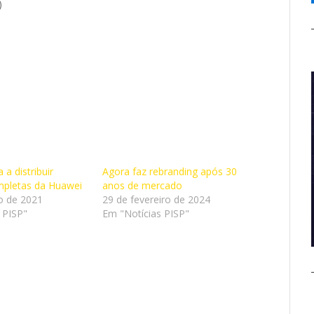
)
a distribuir
Agora faz rebranding após 30
mpletas da Huawei
anos de mercado
ro de 2021
29 de fevereiro de 2024
 PISP"
Em "Notícias PISP"