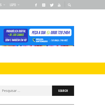
OS
LGPD
Search
for: