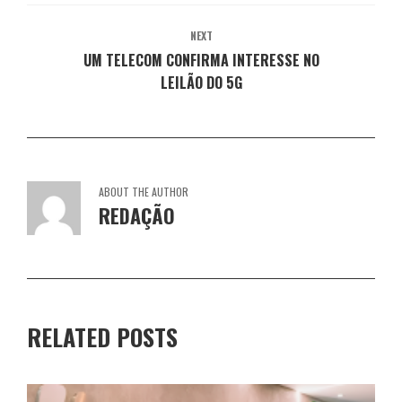
a
l
l
l
l
)
a
a
a
a
)
)
)
)
NEXT
UM TELECOM CONFIRMA INTERESSE NO
LEILÃO DO 5G
ABOUT THE AUTHOR
REDAÇÃO
RELATED POSTS