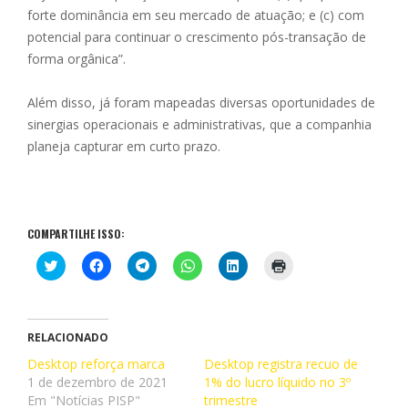
forte dominância em seu mercado de atuação; e (c) com
potencial para continuar o crescimento pós-transação de
forma orgânica”.
Além disso, já foram mapeadas diversas oportunidades de
sinergias operacionais e administrativas, que a companhia
planeja capturar em curto prazo.
COMPARTILHE ISSO:
C
C
C
C
C
C
l
l
l
l
l
l
i
i
i
i
i
i
q
q
q
q
q
q
u
u
u
u
u
u
e
e
e
e
e
e
p
p
p
p
p
p
RELACIONADO
a
a
a
a
a
a
r
r
r
r
r
r
Desktop reforça marca
Desktop registra recuo de
a
a
a
a
a
a
1 de dezembro de 2021
c
c
c
c
1% do lucro líquido no 3º
c
i
o
o
o
o
o
m
Em "Notícias PISP"
trimestre
m
m
m
m
m
p