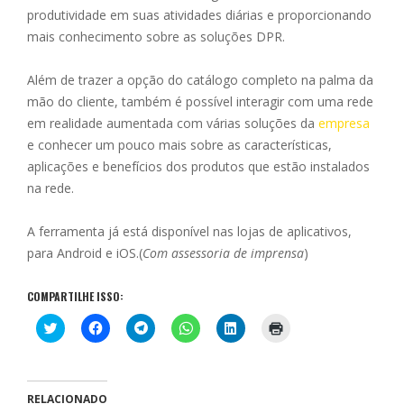
produtividade em suas atividades diárias e proporcionando
mais conhecimento sobre as soluções DPR.
Além de trazer a opção do catálogo completo na palma da
mão do cliente, também é possível interagir com uma rede
em realidade aumentada com várias soluções da
empresa
e conhecer um pouco mais sobre as características,
aplicações e benefícios dos produtos que estão instalados
na rede.
A ferramenta já está disponível nas lojas de aplicativos,
para Android e iOS.(
Com assessoria de imprensa
)
COMPARTILHE ISSO:
C
C
C
C
C
C
l
l
l
l
l
l
i
i
i
i
i
i
q
q
q
q
q
q
u
u
u
u
u
u
e
e
e
e
e
e
p
p
p
p
p
p
RELACIONADO