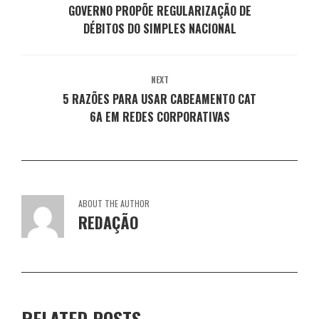
j
a
a
a
a
GOVERNO PROPÕE REGULARIZAÇÃO DE
a
j
j
j
j
n
a
DÉBITOS DO SIMPLES NACIONAL
a
a
a
e
n
n
n
n
l
e
e
e
e
a
l
l
l
l
)
a
a
a
a
)
)
)
)
NEXT
5 RAZÕES PARA USAR CABEAMENTO CAT
6A EM REDES CORPORATIVAS
ABOUT THE AUTHOR
REDAÇÃO
RELATED POSTS