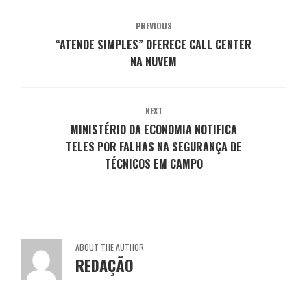
a
v
v
v
v
j
a
a
a
a
a
j
j
j
j
PREVIOUS
n
a
a
a
a
e
n
n
n
n
“ATENDE SIMPLES” OFERECE CALL CENTER
l
e
e
e
e
a
l
l
l
l
NA NUVEM
)
a
a
a
a
)
)
)
)
NEXT
MINISTÉRIO DA ECONOMIA NOTIFICA
TELES POR FALHAS NA SEGURANÇA DE
TÉCNICOS EM CAMPO
ABOUT THE AUTHOR
REDAÇÃO