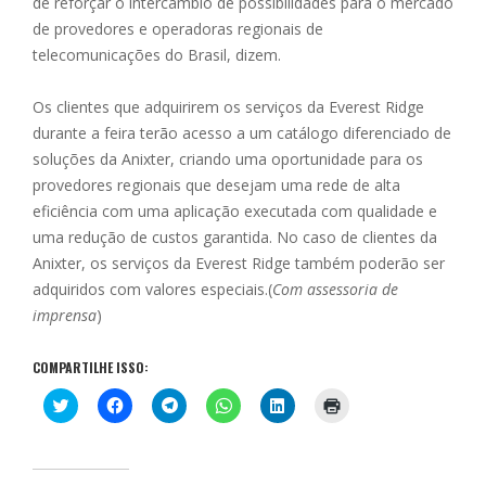
de reforçar o intercâmbio de possibilidades para o mercado
de provedores e operadoras regionais de
telecomunicações do Brasil, dizem.
Os clientes que adquirirem os serviços da Everest Ridge
durante a feira terão acesso a um catálogo diferenciado de
soluções da Anixter, criando uma oportunidade para os
provedores regionais que desejam uma rede de alta
eficiência com uma aplicação executada com qualidade e
uma redução de custos garantida. No caso de clientes da
Anixter, os serviços da Everest Ridge também poderão ser
adquiridos com valores especiais.(
Com assessoria de
imprensa
)
COMPARTILHE ISSO:
C
C
C
C
C
C
l
l
l
l
l
l
i
i
i
i
i
i
q
q
q
q
q
q
u
u
u
u
u
u
e
e
e
e
e
e