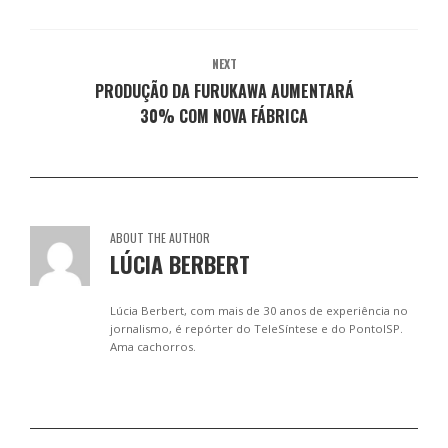
a
l
l
l
l
)
a
a
a
a
)
)
)
)
NEXT
PRODUÇÃO DA FURUKAWA AUMENTARÁ
30% COM NOVA FÁBRICA
ABOUT THE AUTHOR
LÚCIA BERBERT
Lúcia Berbert, com mais de 30 anos de experiência no
jornalismo, é repórter do TeleSíntese e do PontoISP.
Ama cachorros.