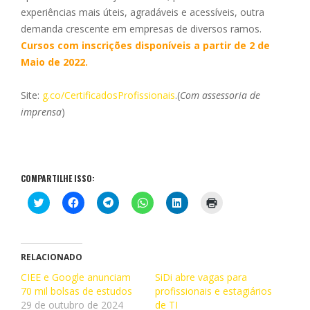
experiências mais úteis, agradáveis e acessíveis, outra
demanda crescente em empresas de diversos ramos.
Cursos com inscrições disponíveis a partir de 2 de
Maio de 2022.
Site:
g.co/CertificadosProfissionais
.(
Com assessoria de
imprensa
)
COMPARTILHE ISSO:
C
C
C
C
C
C
l
l
l
l
l
l
i
i
i
i
i
i
q
q
q
q
q
q
u
u
u
u
u
u
e
e
e
e
e
e
p
p
p
p
p
p
RELACIONADO
a
a
a
a
a
a
r
r
r
r
r
r
CIEE e Google anunciam
SiDi abre vagas para
a
a
a
a
a
a
70 mil bolsas de estudos
c
c
c
c
profissionais e estagiários
c
i
o
o
o
o
o
m
29 de outubro de 2024
de TI
m
m
m
m
m
p