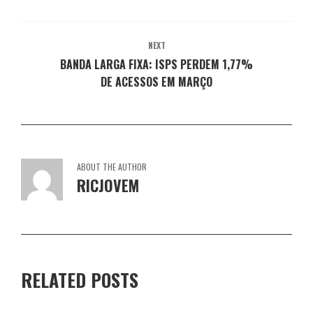
a
l
l
l
l
)
a
a
a
a
)
)
)
)
NEXT
BANDA LARGA FIXA: ISPS PERDEM 1,77%
DE ACESSOS EM MARÇO
ABOUT THE AUTHOR
RICJOVEM
RELATED POSTS