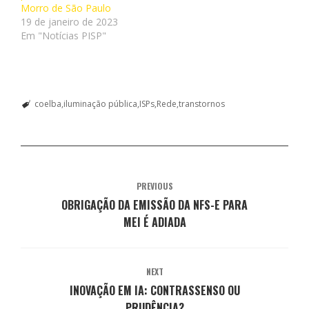
Morro de São Paulo
n
n
n
n
n
e
o
o
o
o
o
e
19 de janeiro de 2023
T
F
T
W
L
m
Em "Notícias PISP"
w
a
e
h
i
n
i
c
l
a
n
o
t
e
e
t
k
v
t
b
g
s
e
a
e
o
r
A
d
j
r
o
a
p
I
a
(
k
m
p
n
n
a
(
(
(
(
e
coelba
iluminação pública
ISPs
Rede
transtornos
b
a
a
a
a
l
r
b
b
b
b
a
e
r
r
r
r
)
e
e
e
e
e
m
e
e
e
e
n
m
m
m
m
o
n
n
n
n
v
o
o
o
o
a
v
v
v
v
PREVIOUS
j
a
a
a
a
a
j
j
j
j
OBRIGAÇÃO DA EMISSÃO DA NFS-E PARA
n
a
a
a
a
e
n
n
n
n
MEI É ADIADA
l
e
e
e
e
a
l
l
l
l
)
a
a
a
a
)
)
)
)
NEXT
INOVAÇÃO EM IA: CONTRASSENSO OU
PRUDÊNCIA?