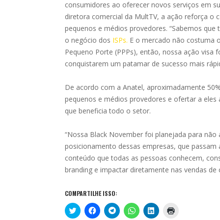
consumidores ao oferecer novos serviços em s
diretora comercial da MultTV, a ação reforça 
pequenos e médios provedores. “Sabemos que ter
o negócio dos
ISPs.
E o mercado não costuma of
Pequeno Porte (PPPs), então, nossa ação visa fo
conquistarem um patamar de sucesso mais rápid
De acordo com a Anatel, aproximadamente 50% 
pequenos e médios provedores e ofertar a eles a
que beneficia todo o setor.
“Nossa Black November foi planejada para nã
posicionamento dessas empresas, que passam a
conteúdo que todas as pessoas conhecem, con
branding e impactar diretamente nas vendas de 
COMPARTILHE ISSO:
C
C
C
C
C
C
l
l
l
l
l
l