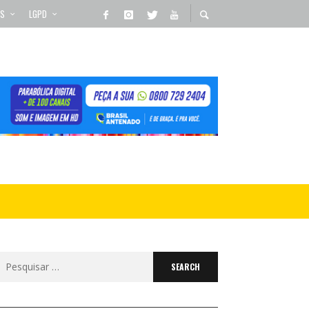
OS
LGPD
Search
for: