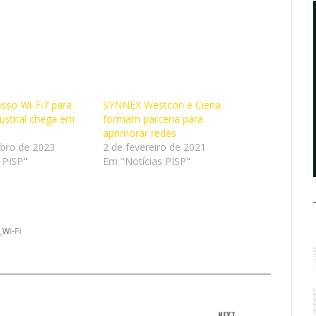
sso Wi-Fi7 para
SYNNEX Westcon e Ciena
ustrial chega em
formam parceria para
aprimorar redes
bro de 2023
2 de fevereiro de 2021
 PISP"
Em "Notícias PISP"
Wi-Fi
NEXT