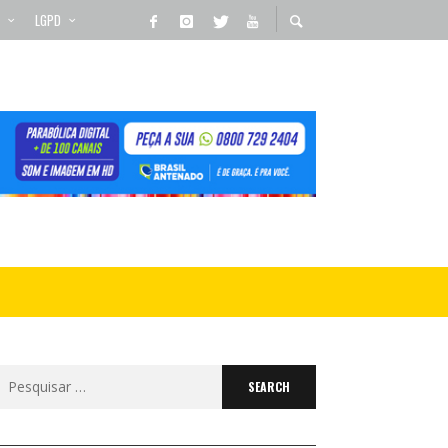
LGPD
Search
for: