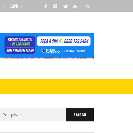
LGPD
Search
for: