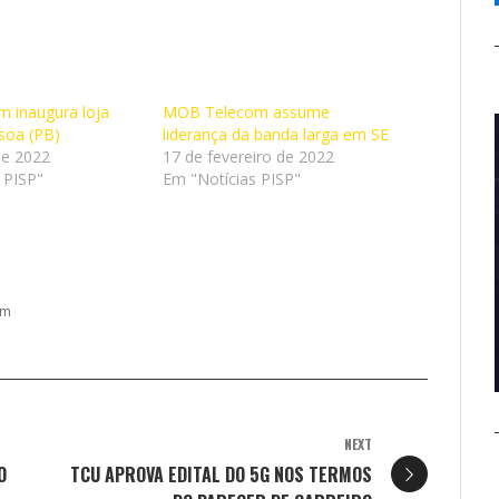
 inaugura loja
MOB Telecom assume
soa (PB)
liderança da banda larga em SE
de 2022
17 de fevereiro de 2022
 PISP"
Em "Notícias PISP"
om
NEXT
O
TCU APROVA EDITAL DO 5G NOS TERMOS