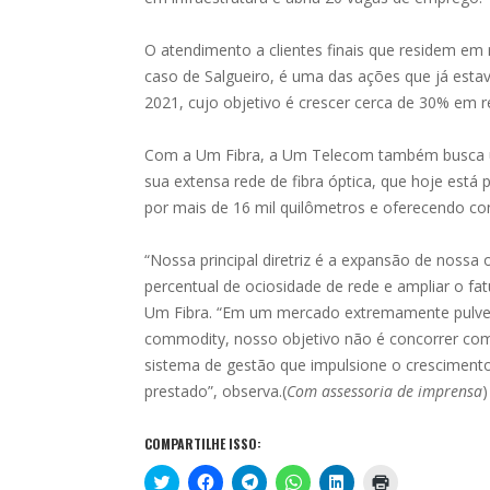
O atendimento a clientes finais que residem em
caso de Salgueiro, é uma das ações que já est
2021, cujo objetivo é crescer cerca de 30% em 
Com a Um Fibra, a Um Telecom também busca util
sua extensa rede de fibra óptica, que hoje est
por mais de 16 mil quilômetros e oferecendo con
“Nossa principal diretriz é a expansão de no
percentual de ociosidade de rede e ampliar o fa
Um Fibra. “Em um mercado extremamente pulveri
commodity, nosso objetivo não é concorrer com
sistema de gestão que impulsione o cresciment
prestado”, observa.(
Com assessoria de imprensa
)
COMPARTILHE ISSO:
C
C
C
C
C
C