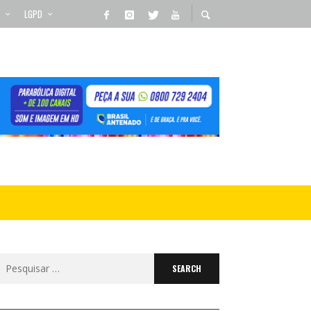
LGPD
Search
for: