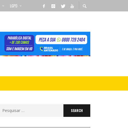
LGPD
Search
for: