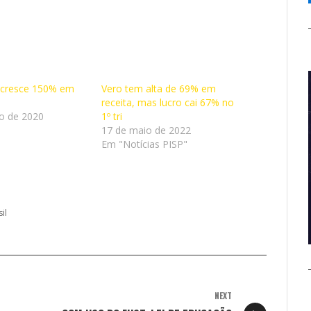
l cresce 150% em
Vero tem alta de 69% em
receita, mas lucro cai 67% no
o de 2020
1º tri
17 de maio de 2022
Em "Notícias PISP"
il
NEXT