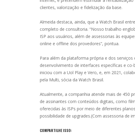
internet, e pretendem estimular a rentabilização
clientes, valorização e fidelização da base.
Almeida destaca, ainda, que a Watch Brasil ent
completo de consultoria. “Nosso trabalho englo
ISP aos usuários, além de assessorias às equip
online e offline dos provedores”, pontua.
Para além da plataforma própria e dos serviços
desenvolvimento de interfaces específicas e co-
iniciou com a Uol Play e Vero, e, em 2021, col
pela Multi, sócia da Watch Brasil.
Atualmente, a companhia atende mais de 450 pro
de assinantes com conteúdos digitais, como film
oferecidas às ISPs por meio de diferentes plano
possibilidade de upgrades.(Com assessoria de 
COMPARTILHE ISSO: