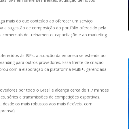
 das ISPs em diferentes frentes: aquisição de novos
rega mais do que conteúdo ao oferecer um serviço
ba a sugestão de composição do portfólio oferecido pela
es comerciais de treinamento, capacitação e ao marketing
 oferecidos às ISPs, a atuação da empresa se estende ao
branding para outros provedores. Essa frente de criação
aborou com a elaboração da plataforma Multi+, gerenciada
vedores por todo o Brasil e alcança cerca de 1,7 milhões
es, séries e transmissões de competições esportivas,
s, desde os mais robustos aos mais flexíveis, com
imprensa)