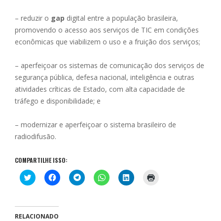
– reduzir o
gap
digital entre a população brasileira,
promovendo o acesso aos serviços de TIC em condições
econômicas que viabilizem o uso e a fruição dos serviços;
– aperfeiçoar os sistemas de comunicação dos serviços de
segurança pública, defesa nacional, inteligência e outras
atividades críticas de Estado, com alta capacidade de
tráfego e disponibilidade; e
– modernizar e aperfeiçoar o sistema brasileiro de
radiodifusão.
COMPARTILHE ISSO:
C
C
C
C
C
C
l
l
l
l
l
l
i
i
i
i
i
i
q
q
q
q
q
q
u
u
u
u
u
u
e
e
e
e
e
e
p
p
p
p
p
p
RELACIONADO
a
a
a
a
a
a