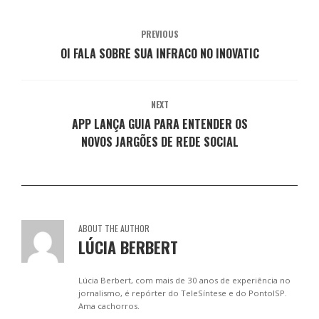
j
a
a
a
a
a
j
j
j
j
n
a
a
a
a
e
n
n
n
n
PREVIOUS
l
e
e
e
e
a
OI FALA SOBRE SUA INFRACO NO INOVATIC
l
l
l
l
)
a
a
a
a
)
)
)
)
NEXT
APP LANÇA GUIA PARA ENTENDER OS
NOVOS JARGÕES DE REDE SOCIAL
ABOUT THE AUTHOR
LÚCIA BERBERT
Lúcia Berbert, com mais de 30 anos de experiência no
jornalismo, é repórter do TeleSíntese e do PontoISP.
Ama cachorros.