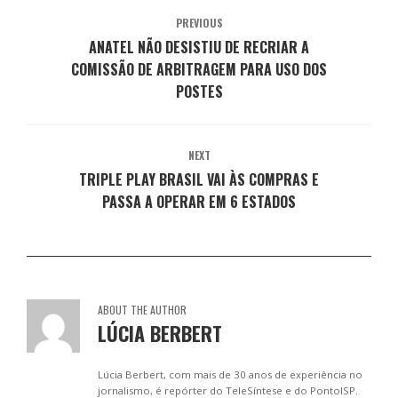
a
v
v
v
v
j
a
a
a
a
PREVIOUS
a
j
j
j
j
ANATEL NÃO DESISTIU DE RECRIAR A
n
a
a
a
a
e
n
n
n
n
COMISSÃO DE ARBITRAGEM PARA USO DOS
l
e
e
e
e
a
l
l
l
l
POSTES
)
a
a
a
a
)
)
)
)
NEXT
TRIPLE PLAY BRASIL VAI ÀS COMPRAS E
PASSA A OPERAR EM 6 ESTADOS
ABOUT THE AUTHOR
LÚCIA BERBERT
Lúcia Berbert, com mais de 30 anos de experiência no
jornalismo, é repórter do TeleSíntese e do PontoISP.