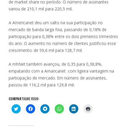
de market share no período. O número de assinantes
variou de 210,1 mil para 220,5 mil.
A Americanet deu um salto na sua participação no
mercado de banda larga fixa, passando de 0,18% de
participação para 0,38% entre os dois primeiros trimestres
do ano. O aumento no número de clientes justificou esse
crescimento: de 59,6 mil para 128,7 mil.
A mhNet também avançou, de 0,35 para 0,38,8%,
empatando com a Amaricanet com ligeira vantagem na
participação de mercado. Em número de assinantes,
passou de 116,2 mil para 129,8 mil.
COMPARTILHE ISSO:
C
C
C
C
C
C
l
l
l
l
l
l
i
i
i
i
i
i
q
q
q
q
q
q
u
u
u
u
u
u
e
e
e
e
e
e