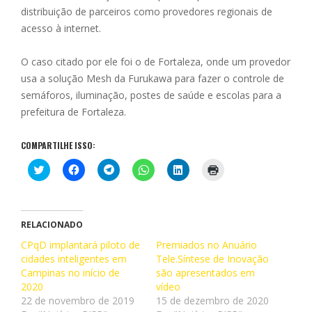
distribuição de parceiros como provedores regionais de
acesso à internet.
O caso citado por ele foi o de Fortaleza, onde um provedor
usa a solução Mesh da Furukawa para fazer o controle de
semáforos, iluminação, postes de saúde e escolas para a
prefeitura de Fortaleza.
COMPARTILHE ISSO:
C
C
C
C
C
C
l
l
l
l
l
l
i
i
i
i
i
i
q
q
q
q
q
q
u
u
u
u
u
u
e
e
e
e
e
e
p
p
p
p
p
p
RELACIONADO
a
a
a
a
a
a
r
r
r
r
r
r
CPqD implantará piloto de
Premiados no Anuário
a
a
a
a
a
a
cidades inteligentes em
c
c
c
c
Tele.Síntese de Inovação
c
i
o
o
o
o
o
m
Campinas no início de
são apresentados em
m
m
m
m
m
p
p
p
p
p
p
r
2020
vídeo
a
a
a
a
a
i
22 de novembro de 2019
15 de dezembro de 2020
r
r
r
r
r
m