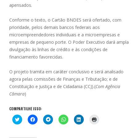
apensados.
Conforme o texto, o Cartão BNDES será ofertado, com
prioridade, pelos demais bancos federais aos
microempreendedores individuais e a microempresas e
empresas de pequeno porte. O Poder Executivo dará ampla
divulgação às linhas de crédito e às condições de
financiamento favorecidas.
O projeto tramita em caráter conclusivo e será analisado
agora pelas comissões de Finanças e Tributação; e de
Constituição e Justiça e de Cidadania (CCJ).(
Com Agência
Câmara
)
COMPARTILHE ISSO:
C
C
C
C
C
C
l
l
l
l
l
l
i
i
i
i
i
i
q
q
q
q
q
q
u
u
u
u
u
u