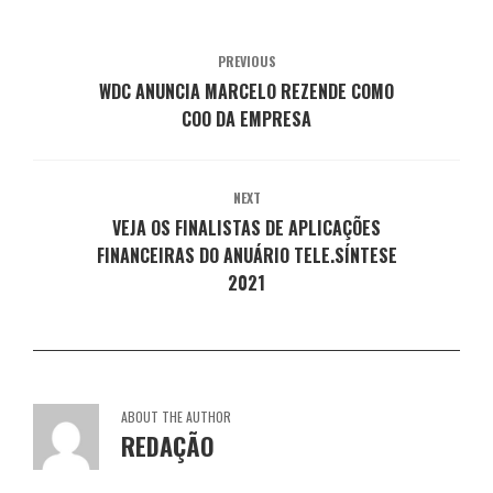
v
o
o
o
o
a
v
v
v
v
j
a
a
a
a
a
j
j
j
j
PREVIOUS
n
a
a
a
a
e
n
n
n
n
WDC ANUNCIA MARCELO REZENDE COMO
l
e
e
e
e
a
l
l
l
l
COO DA EMPRESA
)
a
a
a
a
)
)
)
)
NEXT
VEJA OS FINALISTAS DE APLICAÇÕES
FINANCEIRAS DO ANUÁRIO TELE.SÍNTESE
2021
ABOUT THE AUTHOR
REDAÇÃO