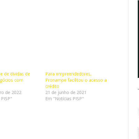
e de dívidas de
Para empreendedores,
gócios com
Pronampe facilitou o acesso a
crédito
iro de 2022
21 de junho de 2021
 PISP"
Em "Notícias PISP"