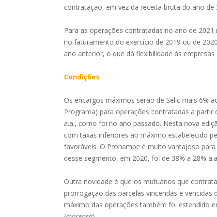
contratação, em vez da receita bruta do ano de
Para as operações contratadas no ano de 2021 
no faturamento do exercício de 2019 ou de 202
ano anterior, o que dá flexibilidade às empres
Condições
Os encargos máximos serão de Selic mais 6% 
Programa) para operações contratadas a partir d
a.a., como foi no ano passado. Nesta nova ediç
com taxas inferiores ao máximo estabelecido pela
favoráveis. O Pronampe é muito vantajoso para
desse segmento, em 2020, foi de 38% a 28% a.a
Outra novidade é que os mutuários que contrat
prorrogação das parcelas vincendas e vencidas
máximo das operações também foi estendido em
imprensa
)