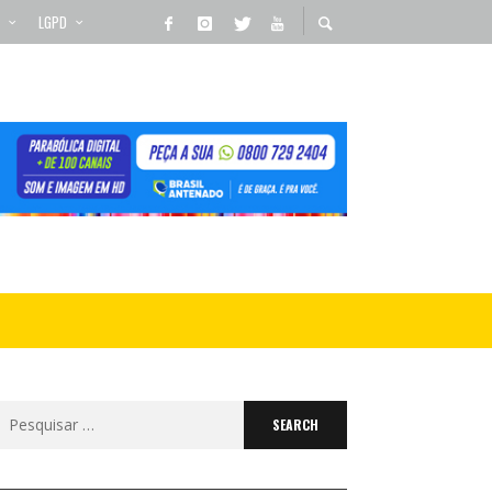
LGPD
Search
for: