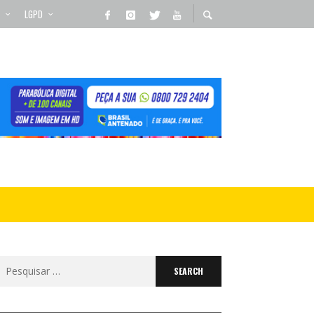
LGPD
Search
for: