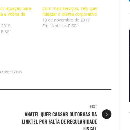
ndir atuação para
Com mais serviços, Tely quer
na e Vitória da
fidelizar o cliente corporativo
13 de novembro de 2017
e 2019
Em "Notícias PISP"
 PISP"
o coronavírus
NEXT
ANATEL QUER CASSAR OUTORGAS DA
LINKTEL POR FALTA DE REGULARIDADE
FISCAL