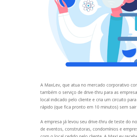
A MaxLev, que atua no mercado corporativo com
também o serviço de drive-thru para as empres
local indicado pelo cliente e cria um circuito p
rápido (que fica pronto em 10 minutos) sem sair
A empresa já levou seu drive-thru de teste do 
de eventos, construtoras, condomínios e empres
com o local cedido pelo cliente. A MaxLev rece