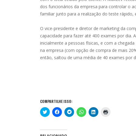
dos funcionários da empresa para controlar o ac
familiar junto para a realização do teste rápido
O vice-presidente e diretor de marketing da comp
capacidade para fazer até 400 exames por dia
inicialmente a pessoas físicas, e com a chegada
na empresa (com opção de compra de mais 20%
então, saltou de uma média de 40 exames por di
COMPARTILHE ISSO:
C
C
C
C
C
C
l
l
l
l
l
l
i
i
i
i
i
i
q
q
q
q
q
q
u
u
u
u
u
u
e
e
e
e
e
e
p
p
p
p
p
p
RELACIONADO