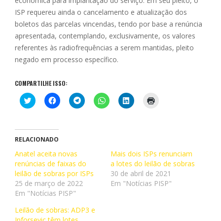
econômica para implantação do serviço. Em seu pleito, o
ISP requereu ainda o cancelamento e atualização dos
boletos das parcelas vincendas, tendo por base a renúncia
apresentada, contemplando, exclusivamente, os valores
referentes às radiofrequências a serem mantidas, pleito
negado em processo específico.
COMPARTILHE ISSO:
C
C
C
C
C
C
l
l
l
l
l
l
i
i
i
i
i
i
q
q
q
q
q
q
u
u
u
u
u
u
e
e
e
e
e
e
p
p
p
p
p
p
RELACIONADO
a
a
a
a
a
a
r
r
r
r
r
r
Anatel aceita novas
Mais dois ISPs renunciam
a
a
a
a
a
a
renúncias de faixas do
c
c
c
c
a lotes do leilão de sobras
c
i
o
o
o
o
o
m
leilão de sobras por ISPs
30 de abril de 2021
m
m
m
m
m
p
p
p
p
p
p
r
25 de março de 2022
Em "Notícias PISP"
a
a
a
a
a
i
Em "Notícias PISP"
r
r
r
r
r
m
t
t
t
t
t
i
i
i
i
i
i
r
Leilão de sobras: ADP3 e
l
l
l
l
l
(
Inforsevic têm lotes
h
h
h
h
h
a