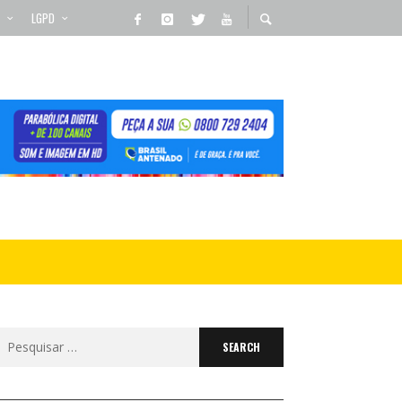
LGPD
Search
for: