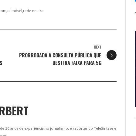
ecom
oi móvel
rede neutra
NEXT
PRORROGADA A CONSULTA PÚBLICA QUE
S
DESTINA FAIXA PARA 5G
ERBERT
de 30 anos de experiência no jornalismo, é repórter do TeleSíntese e
rros.