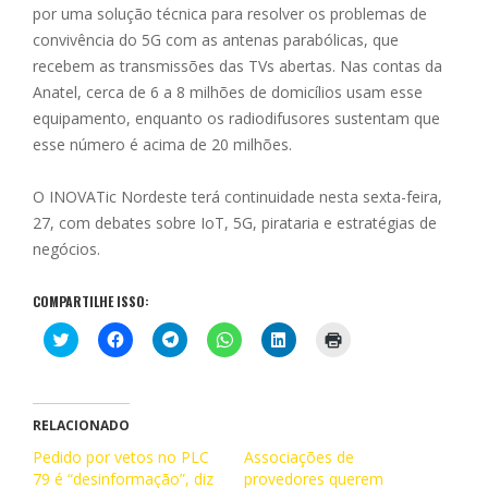
por uma solução técnica para resolver os problemas de
convivência do 5G com as antenas parabólicas, que
recebem as transmissões das TVs abertas. Nas contas da
Anatel, cerca de 6 a 8 milhões de domicílios usam esse
equipamento, enquanto os radiodifusores sustentam que
esse número é acima de 20 milhões.
O INOVATic Nordeste terá continuidade nesta sexta-feira,
27, com debates sobre IoT, 5G, pirataria e estratégias de
negócios.
COMPARTILHE ISSO:
C
C
C
C
C
C
l
l
l
l
l
l
i
i
i
i
i
i
q
q
q
q
q
q
u
u
u
u
u
u
e
e
e
e
e
e
p
p
p
p
p
p
RELACIONADO
a
a
a
a
a
a
r
r
r
r
r
r
Pedido por vetos no PLC
Associações de
a
a
a
a
a
a
79 é “desinformação”, diz
c
c
c
c
provedores querem
c
i