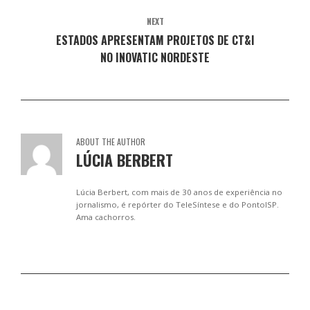
l
e
e
e
e
a
l
l
l
l
NEXT
)
a
a
a
a
)
)
)
)
ESTADOS APRESENTAM PROJETOS DE CT&I
NO INOVATIC NORDESTE
ABOUT THE AUTHOR
LÚCIA BERBERT
Lúcia Berbert, com mais de 30 anos de experiência no
jornalismo, é repórter do TeleSíntese e do PontoISP.
Ama cachorros.