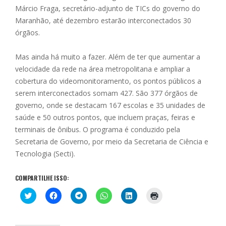
Márcio Fraga, secretário-adjunto de TICs do governo do
Maranhão, até dezembro estarão interconectados 30
órgãos.
Mas ainda há muito a fazer. Além de ter que aumentar a
velocidade da rede na área metropolitana e ampliar a
cobertura do videomonitoramento, os pontos públicos a
serem interconectados somam 427. São 377 órgãos de
governo, onde se destacam 167 escolas e 35 unidades de
saúde e 50 outros pontos, que incluem praças, feiras e
terminais de ônibus. O programa é conduzido pela
Secretaria de Governo, por meio da Secretaria de Ciência e
Tecnologia (Secti).
COMPARTILHE ISSO:
C
C
C
C
C
C
l
l
l
l
l
l
i
i
i
i
i
i
q
q
q
q
q
q
u
u
u
u
u
u