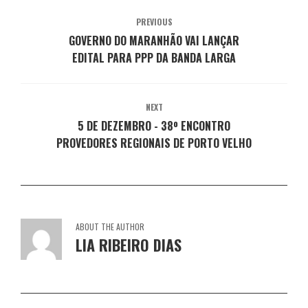
v
o
o
o
o
a
v
v
v
v
PREVIOUS
j
a
a
a
a
a
j
j
j
j
GOVERNO DO MARANHÃO VAI LANÇAR
n
a
a
a
a
e
n
n
n
n
EDITAL PARA PPP DA BANDA LARGA
l
e
e
e
e
a
l
l
l
l
)
a
a
a
a
)
)
)
)
NEXT
5 DE DEZEMBRO - 38º ENCONTRO
PROVEDORES REGIONAIS DE PORTO VELHO
ABOUT THE AUTHOR
LIA RIBEIRO DIAS