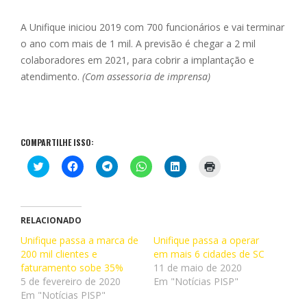
A Unifique iniciou 2019 com 700 funcionários e vai terminar
o ano com mais de 1 mil. A previsão é chegar a 2 mil
colaboradores em 2021, para cobrir a implantação e
atendimento.
(Com assessoria de imprensa)
COMPARTILHE ISSO:
C
C
C
C
C
C
l
l
l
l
l
l
i
i
i
i
i
i
q
q
q
q
q
q
u
u
u
u
u
u
e
e
e
e
e
e
p
p
p
p
p
p
RELACIONADO
a
a
a
a
a
a
r
r
r
r
r
r
Unifique passa a marca de
Unifique passa a operar
a
a
a
a
a
a
200 mil clientes e
c
c
c
c
em mais 6 cidades de SC
c
i
o
o
o
o
o
m
faturamento sobe 35%
11 de maio de 2020
m
m
m
m
m
p
p
p
p
p
p
r
5 de fevereiro de 2020
Em "Notícias PISP"
a
a
a
a
a
i
Em "Notícias PISP"
r
r
r
r
r
m
t
t
t
t
t
i