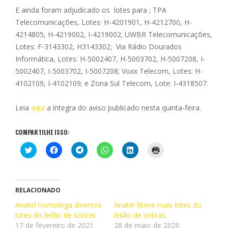
E ainda foram adjudicado os lotes para ; TPA
Telecomunicações, Lotes: H-4201901, H-4212700, H-
4214805, H-4219002, I-4219002; UWBR Telecomunicações,
Lotes: F-3143302, H3143302; Via Rádio Dourados
Informática, Lotes: H-5002407, H-5003702, H-5007208, I-
5002407, I-5003702, I-5007208; Voxx Telecom, Lotes: H-
4102109, I-4102109; e Zona Sul Telecom, Lote: I-4318507.
Leia
aqui
a íntegra do aviso publicado nesta quinta-feira.
COMPARTILHE ISSO:
C
C
C
C
C
C
l
l
l
l
l
l
i
i
i
i
i
i
q
q
q
q
q
q
u
u
u
u
u
u
e
e
e
e
e
e
p
p
p
p
p
p
RELACIONADO
a
a
a
a
a
a
r
r
r
r
r
r
Anatel homologa diversos
Anatel libera mais lotes do
a
a
a
a
a
a
lotes do leilão de sobras
c
c
c
c
leilão de sobras
c
i
o
o
o
o
o
m
17 de fevereiro de 2021
28 de maio de 2020