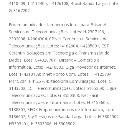
4110409, I-4112405, I-4126108; Brasil Banda Larga, Lote:
G-3167202.
Foram adjudicados também os lotes para Brisanet
Serviços de Telecomunicações, Lotes: H-2307106, I-
2302008, I-2604304; CPNet Comércio e Serviços de
Telecomunicações, Lotes: I4102604, I-4205001; CST
Cerentini Soluções em Tecnologia e Transmissão de
Dados, Lote: G-4320701; Diretrix – Comércio e
Informática, Lote: I-4216503; Giga Provedor de Internet,
Lote: F-4310108; Innet Ponto Com, Lotes: H-4125704,
I4115804, I-4125704; Itacolomi Comunicação, Lote: G-
3143302; LCI Telecomunicações, Lote: I-5105259; Ligue
Telecomunicações, Lote: G-3550308; Net Fácil
Telecomunicações e Informática, Lotes: H-3159605, I-
3138807; SFOX Empreendimentos de Informática, Lote: I-
3136652; Sky Serviços de Banda Larga, Lotes: H-3302502,
H3303401, H-3303906, H-3305802.