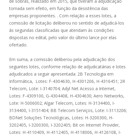
de sobras, realizado em 2015, que tiveram a adjudicação
tornada sem efeito, em função da desistência das
empresas proponentes. . Com relação a esses lotes, a
comissão de licitação deliberou no sentido de adjudicá-los
às segundas classificadas que atendam às condições
dispostas no edital, pelo valor do último lance por elas
ofertado.
Em suma, a comissão deliberou pela adjudicação dos
seguintes lotes, conforme relação de adjudicatárias e lotes
adjudicados a seguir apresentada: 2B Tecnologia em
Informática, Lotes: F-4304630, H-4301206, H-4316451; 2R
Telecom, Lote: I-3140704; Adyl Net Acesso a Internet,
Lotes: F-4309100, G-4304408, H-4304630; Aero Networks,
Lote: H-5006002; Algar Telecom, Lotes: H-3134400, I-
3134400, I-3151404; BB Telecom Serviços, Lote: I-3113206;
BDNet Soluções Tecnológicas, Lotes: H-3200300, H-
3202405, I-3200300, I-3202405; Bit on Internet Provider,
Lotes: H-4110409, H-4112405, H-4118006, H-4126108, I-