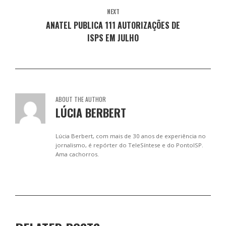
a
l
l
l
l
)
a
a
a
a
NEXT
)
)
)
)
ANATEL PUBLICA 111 AUTORIZAÇÕES DE
ISPS EM JULHO
ABOUT THE AUTHOR
LÚCIA BERBERT
Lúcia Berbert, com mais de 30 anos de experiência no
jornalismo, é repórter do TeleSíntese e do PontoISP.
Ama cachorros.