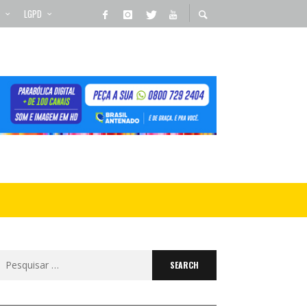
LGPD
Search
for: