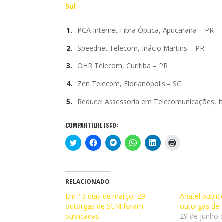
Sul
PCA Internet Fibra Óptica, Apucarana – PR
Speednet Telecom, Inácio Martins – PR
OHR Telecom, Curitiba – PR
Zen Telecom, Florianópolis – SC
Reducel Assessoria em Telecomunicações, It
COMPARTILHE ISSO:
C
C
C
C
C
C
l
l
l
l
l
l
i
i
i
i
i
i
q
q
q
q
q
q
u
u
u
u
u
u
e
e
e
e
e
e
p
p
p
p
p
p
RELACIONADO
a
a
a
a
a
a
r
r
r
r
r
r
Em 13 dias de março, 29
Anatel publi
a
a
a
a
a
a
outorgas de SCM foram
c
c
c
c
c
i
outorgas de
o
o
o
o
o
m
publicadas
29 de junho 
m
m
m
m
m
p