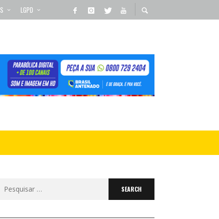
OS
LGPD
Search
for: