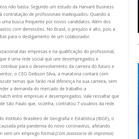
ntos não basta. Segundo um estudo da Harvard Business
à contratação de profissionais inadequados. Quando a
há uma busca frequente por novos candidatos. Além dos
tos com demissões. No Brasil, o prejuízo é alto, pois a
ultas para o desligamento de um colaborador.
nizacional das empresas e na qualificação do profissional,
, que é uma rede social que une desempregados e
ontribuir para o desenvolvimento da carreira do futuro e
 mentor, o CEO
Deibson
Silva, a maratona contará com
iscutir temas que farão real diferença na sua carreira, sem
tender a demanda do mercado de trabalho a
atch entre empresas e desempregados. Vale ressaltar que
e São Paulo que, sozinha, contratou 7 usuários da rede.
do Instituto Brasileiro de Geografia e Estatística (IBGE), o
e causada pela pandemia do novo
coronavírus
, afetando
guem sem um emprego
formal.(
Com assessoria de imprensa
)