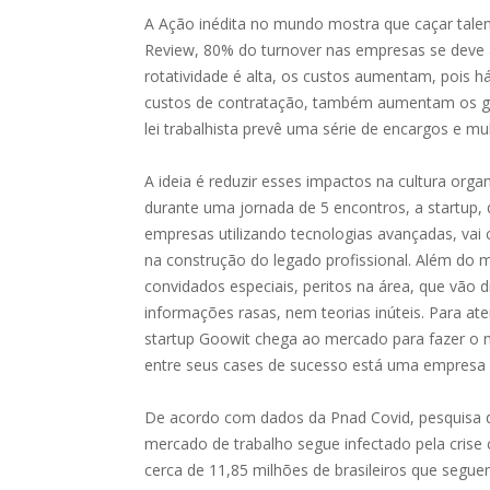
A Ação inédita no mundo mostra que caçar tale
Review, 80% do turnover nas empresas se deve 
rotatividade é alta, os custos aumentam, pois 
custos de contratação, também aumentam os gas
lei trabalhista prevê uma série de encargos e m
A ideia é reduzir esses impactos na cultura orga
durante uma jornada de 5 encontros, a startup
empresas utilizando tecnologias avançadas, vai c
na construção do legado profissional. Além do
convidados especiais, peritos na área, que vão d
informações rasas, nem teorias inúteis. Para a
startup
Goowit
chega ao mercado para fazer o m
entre seus cases de sucesso está uma empresa d
De acordo com dados da Pnad
Covid
, pesquisa 
mercado de trabalho segue infectado pela cris
cerca de 11,85 milhões de brasileiros que se