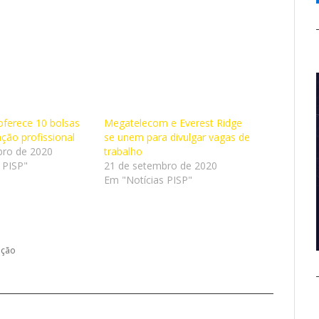
ferece 10 bolsas
Megatelecom e Everest Ridge
ação profissional
se unem para divulgar vagas de
bro de 2020
trabalho
 PISP"
21 de setembro de 2020
Em "Notícias PISP"
ação