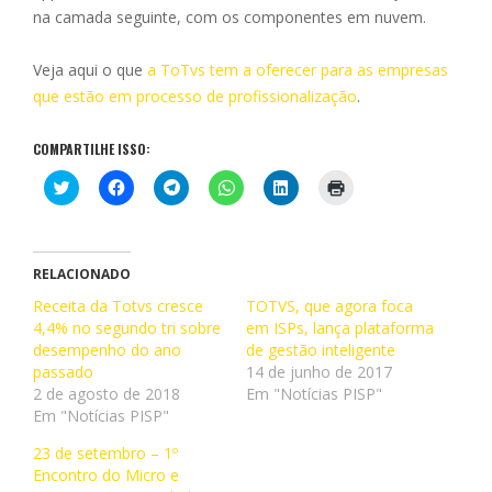
na camada seguinte, com os componentes em nuvem.
Veja aqui o que
a ToTvs tem a oferecer para as empresas
que estão em processo de profissionalização
.
COMPARTILHE ISSO:
C
C
C
C
C
C
l
l
l
l
l
l
i
i
i
i
i
i
q
q
q
q
q
q
u
u
u
u
u
u
e
e
e
e
e
e
p
p
p
p
p
p
RELACIONADO
a
a
a
a
a
a
r
r
r
r
r
r
Receita da Totvs cresce
TOTVS, que agora foca
a
a
a
a
a
a
4,4% no segundo tri sobre
c
c
c
c
em ISPs, lança plataforma
c
i
o
o
o
o
o
m
desempenho do ano
de gestão inteligente
m
m
m
m
m
p
p
p
p
p
p
r
passado
14 de junho de 2017
a
a
a
a
a
i
2 de agosto de 2018
Em "Notícias PISP"
r
r
r
r
r
m
t
t
t
t
t
i
Em "Notícias PISP"
i
i
i
i
i
r
l
l
l
l
l
(
23 de setembro – 1º
h
h
h
h
h
a
a
a
a
a
a
b
Encontro do Micro e
r
r
r
r
r
r