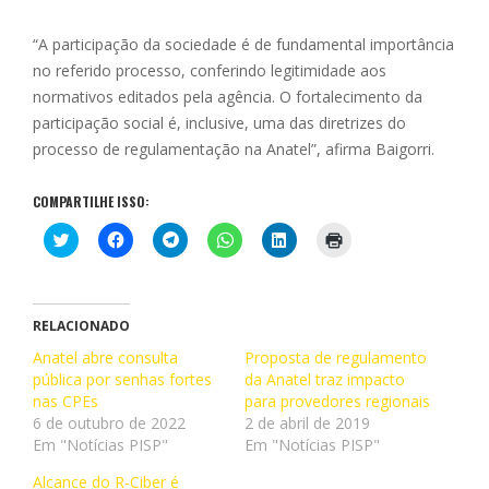
“A participação da sociedade é de fundamental importância
no referido processo, conferindo legitimidade aos
normativos editados pela agência. O fortalecimento da
participação social é, inclusive, uma das diretrizes do
processo de regulamentação na Anatel”, afirma Baigorri.
COMPARTILHE ISSO:
C
C
C
C
C
C
l
l
l
l
l
l
i
i
i
i
i
i
q
q
q
q
q
q
u
u
u
u
u
u
e
e
e
e
e
e
p
p
p
p
p
p
RELACIONADO
a
a
a
a
a
a
r
r
r
r
r
r
Anatel abre consulta
Proposta de regulamento
a
a
a
a
a
a
pública por senhas fortes
c
c
c
c
da Anatel traz impacto
c
i
o
o
o
o
o
m
nas CPEs
para provedores regionais
m
m
m
m
m
p
p
p
p
p
p
r
6 de outubro de 2022
2 de abril de 2019
a
a
a
a
a
i
Em "Notícias PISP"
Em "Notícias PISP"
r
r
r
r
r
m
t
t
t
t
t
i
i
i
i
i
i
r
Alcance do R-Ciber é